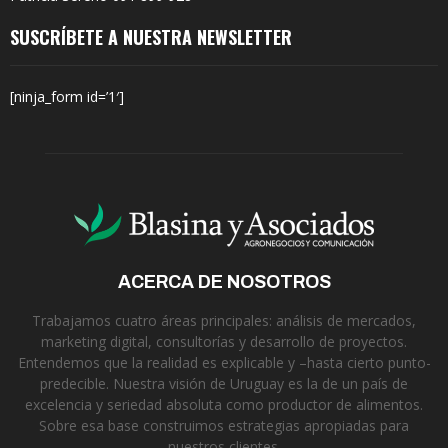
SUSCRÍBETE A NUESTRA NEWSLETTER
[ninja_form id=’1′]
ACERCA DE NOSOTROS
Trabajamos cuatro áreas principales: análisis de mercados,
marketing digital, consultorías y desarrollo de proyectos.
Entendemos que la realidad es explicable y –hasta cierto punto-
predecible. Nuestra visión de Uruguay es la de un país de
excelencia y seriedad absoluta como productor de alimentos.
Sobre esa base construimos estrategias apropiadas para
nuestros clientes.