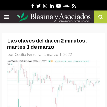
Facebook
Twitter
Instagram
Linkedin
Youtube
Soundcloud
Rss
PRIMARY
MENU
Las claves del día en 2 minutos:
martes 1 de marzo
por
Cecilia Ferreira
marzo 1, 2022