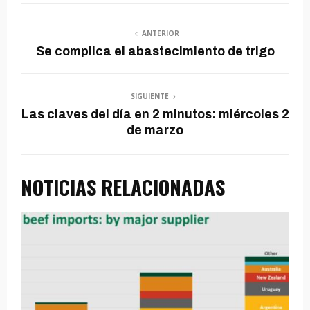
u
c
ANTERIOR
Se complica el abastecimiento de trigo
t
o
r
SIGUIENTE
Las claves del día en 2 minutos: miércoles 2
d
de marzo
e
a
NOTICIAS RELACIONADAS
u
d
i
o