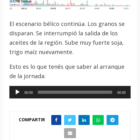
El escenario bélico continúa. Los granos se
disparan. Se interrumpió la salida de los
aceites de la región. Sube muy fuerte soja,
trigo maíz nuevamente.
Esto es lo que tenés que saber al arranque
de la jornada:
R
00:00
00:00
e
p
r
COMPARTIR
o
d