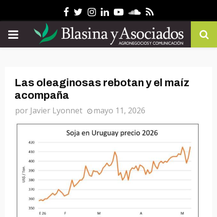
Facebook
Twitter
Instagram
Linkedin
Youtube
Soundcloud
Rss
PRIMARY
MENU
Las oleaginosas rebotan y el maíz
acompaña
por
Javier Lyonnet
mayo 11, 2026