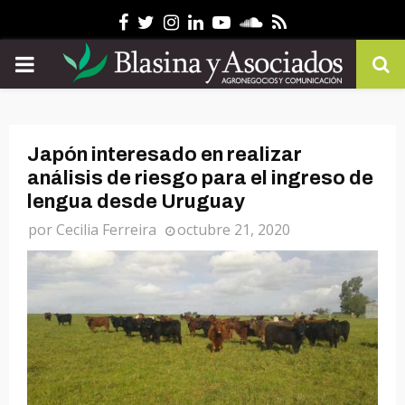
Facebook
Twitter
Instagram
Linkedin
Youtube
Soundcloud
Rss
PRIMARY
MENU
Japón interesado en realizar
análisis de riesgo para el ingreso de
lengua desde Uruguay
por
Cecilia Ferreira
octubre 21, 2020