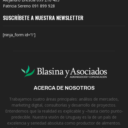
Patricia Sereno 091 899 928
SUSCRÍBETE A NUESTRA NEWSLETTER
[ninja_form id=’1′]
ACERCA DE NOSOTROS
Trabajamos cuatro áreas principales: análisis de mercados,
marketing digital, consultorías y desarrollo de proyectos.
Entendemos que la realidad es explicable y –hasta cierto punto-
predecible. Nuestra visión de Uruguay es la de un país de
excelencia y seriedad absoluta como productor de alimentos.