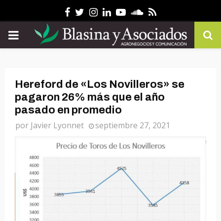
Facebook
Twitter
Instagram
Linkedin
Youtube
Soundcloud
Rss
PRIMARY
MENU
Hereford de «Los Novilleros» se
pagaron 26% más que el año
pasado en promedio
por
Javier Lyonnet
septiembre 27, 2021