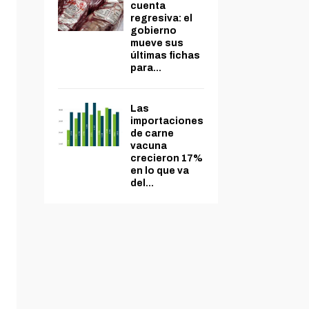
cuenta
regresiva: el
gobierno
mueve sus
últimas fichas
para...
Las
importaciones
de carne
vacuna
crecieron 17%
en lo que va
del...