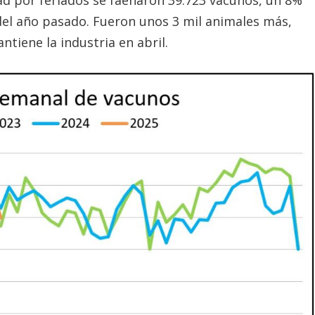
d por feriados se faenaron 39.723 vacunos, un 8%
el año pasado. Fueron unos 3 mil animales más,
tiene la industria en abril.