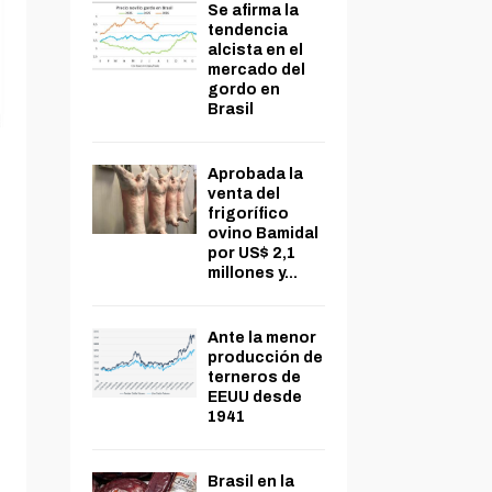
Se afirma la
tendencia
alcista en el
mercado del
gordo en
Brasil
Aprobada la
venta del
frigorífico
ovino Bamidal
por US$ 2,1
millones y...
Ante la menor
producción de
terneros de
EEUU desde
1941
Brasil en la