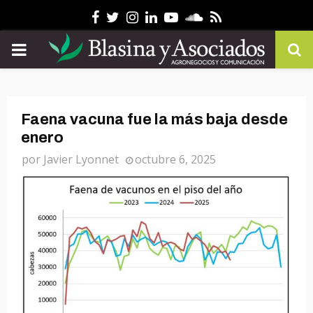
Facebook
Twitter
Instagram
Linkedin
Youtube
Soundcloud
Rss
PRIMARY
MENU
Faena vacuna fue la más baja desde
enero
por
Javier Lyonnet
octubre 6, 2025