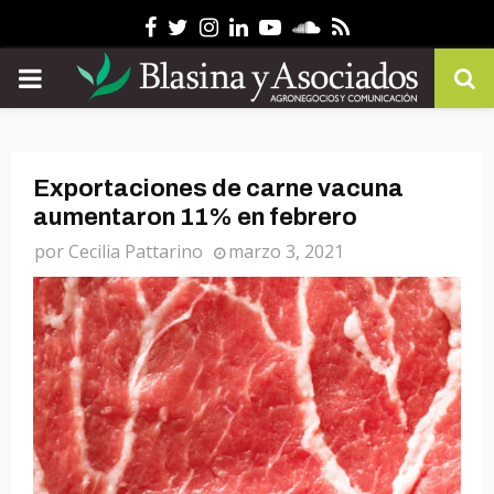
Facebook
Twitter
Instagram
Linkedin
Youtube
Soundcloud
Rss
PRIMARY
MENU
Exportaciones de carne vacuna
aumentaron 11% en febrero
por
Cecilia Pattarino
marzo 3, 2021