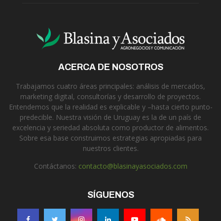
ACERCA DE NOSOTROS
Trabajamos cuatro áreas principales: análisis de mercados,
marketing digital, consultorías y desarrollo de proyectos.
Entendemos que la realidad es explicable y –hasta cierto punto-
predecible. Nuestra visión de Uruguay es la de un país de
excelencia y seriedad absoluta como productor de alimentos.
Sobre esa base construimos estrategias apropiadas para
nuestros clientes.
Contáctanos:
contacto@blasinayasociados.com
SÍGUENOS