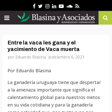
Facebook
Twitter
Instagram
Linkedin
Youtube
Soundcloud
Rss
PRIMARY
MENU
Entre la vaca les gana y el
yacimiento de Vaca muerta
por
Eduardo Blasina
diciembre 6, 2023
Por Eduardo Blasina
La ganadería uruguaya tiene que despertar
a la amenaza importante que significa el
calentamiento global para nuestros nietos
en su vida cotidiana y para la ganadería