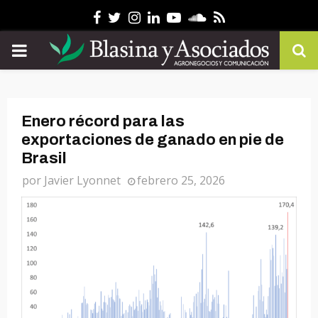
Facebook
Twitter
Instagram
Linkedin
Youtube
Soundcloud
Rss
PRIMARY
MENU
Enero récord para las
exportaciones de ganado en pie de
Brasil
por
Javier Lyonnet
febrero 25, 2026