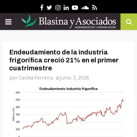
Facebook
Twitter
Instagram
Linkedin
Youtube
Soundcloud
Rss
PRIMARY
MENU
Endeudamiento de la industria
frigorífica creció 21% en el primer
cuatrimestre
por
Cecilia Ferreira
junio 3, 2026