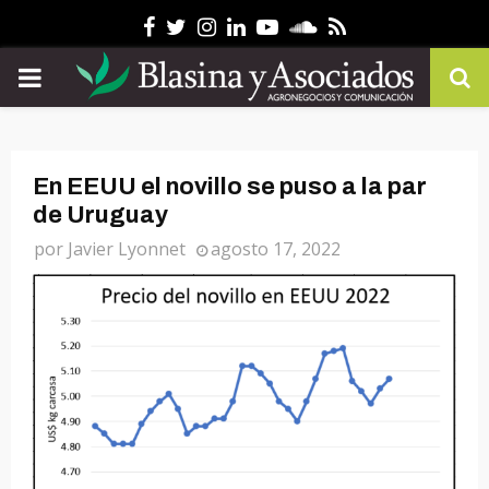
Facebook
Twitter
Instagram
Linkedin
Youtube
Soundcloud
Rss
PRIMARY
MENU
En EEUU el novillo se puso a la par
de Uruguay
por
Javier Lyonnet
agosto 17, 2022