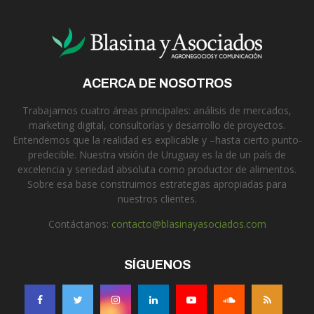
ACERCA DE NOSOTROS
Trabajamos cuatro áreas principales: análisis de mercados,
marketing digital, consultorías y desarrollo de proyectos.
Entendemos que la realidad es explicable y –hasta cierto punto-
predecible. Nuestra visión de Uruguay es la de un país de
excelencia y seriedad absoluta como productor de alimentos.
Sobre esa base construimos estrategias apropiadas para
nuestros clientes.
Contáctanos:
contacto@blasinayasociados.com
SÍGUENOS