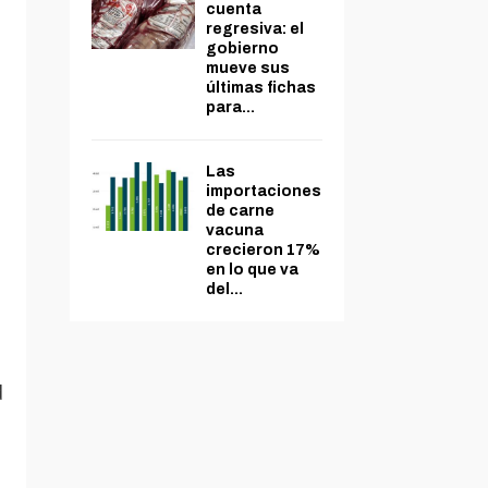
cuenta
regresiva: el
gobierno
mueve sus
últimas fichas
para...
Las
importaciones
de carne
vacuna
crecieron 17%
en lo que va
del...
d