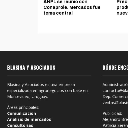
ANPL se reunió con
Preci
Conaprole. Mercados fue
prod
tema central
nuev
BLASINA Y ASOCIADOS
DÓNDE ENC
Blasina y Asociados es una empresa
Administració
especializada en agronegocios con base en
contacto@bla
Montevideo, Uruguay.
Dep. Comercia
ventas@blasi
Áreas principales:
Comunicación
Publicidad:
Análisis de mercados
Alejandro Bre
Consultorías
Patricia Sere