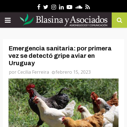
Facebook
Twitter
Instagram
Linkedin
Youtube
Soundcloud
Rss
PRIMARY
MENU
Emergencia sanitaria: por primera
vez se detectó gripe aviar en
Uruguay
por
Cecilia Ferreira
febrero 15, 2023