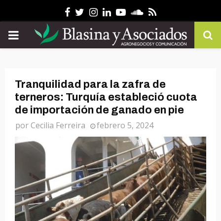
Facebook
Twitter
Instagram
Linkedin
Youtube
Soundcloud
Rss
PRIMARY
MENU
Tranquilidad para la zafra de
terneros: Turquía estableció cuota
de importación de ganado en pie
por
Cecilia Ferreira
febrero 5, 2024