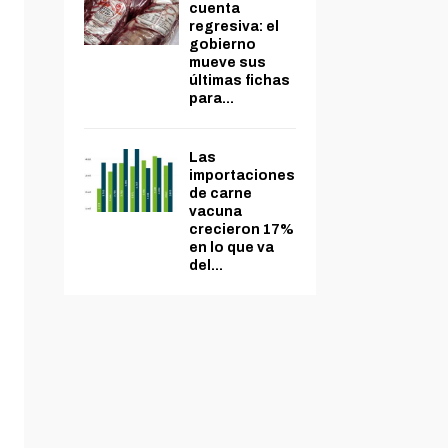
cuenta
regresiva: el
gobierno
mueve sus
últimas fichas
para...
Las
importaciones
de carne
vacuna
crecieron 17%
en lo que va
del...