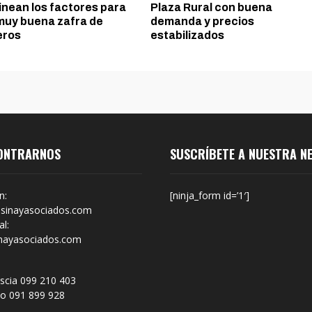
inean los factores para
Plaza Rural con buena
muy buena zafra de
demanda y precios
eros
estabilizados
ONTRARNOS
SUSCRÍBETE A NUESTRA N
n:
[ninja_form id=’1′]
sinayasociados.com
l:
nayasociados.com
scia 099 210 403
no 091 899 928