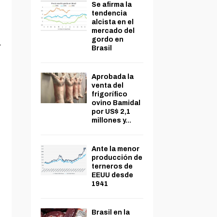
Se afirma la
tendencia
alcista en el
mercado del
gordo en
.
Brasil
Aprobada la
venta del
frigorífico
ovino Bamidal
por US$ 2,1
millones y...
Ante la menor
producción de
terneros de
EEUU desde
1941
Brasil en la