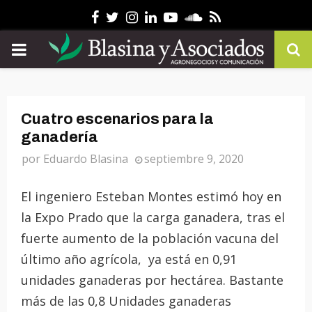
Facebook
Twitter
Instagram
Linkedin
Youtube
Soundcloud
Rss
PRIMARY
MENU
Cuatro escenarios para la
ganadería
por
Eduardo Blasina
septiembre 9, 2020
El ingeniero Esteban Montes estimó hoy en
la Expo Prado que la carga ganadera, tras el
fuerte aumento de la población vacuna del
último año agrícola, ya está en 0,91
unidades ganaderas por hectárea. Bastante
más de las 0,8 Unidades ganaderas