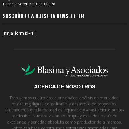
Patricia Sereno 091 899 928
SUSCRÍBETE A NUESTRA NEWSLETTER
[ninja_form id=’1′]
ACERCA DE NOSOTROS
Trabajamos cuatro áreas principales: análisis de mercados,
marketing digital, consultorías y desarrollo de proyectos.
Entendemos que la realidad es explicable y –hasta cierto punto-
predecible. Nuestra visión de Uruguay es la de un país de
excelencia y seriedad absoluta como productor de alimentos.
Sobre esa base construimos estrategias apropiadas para