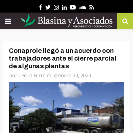
Facebook
Twitter
Instagram
Linkedin
Youtube
Soundcloud
Rss
PRIMARY
MENU
Conaprole llegó a un acuerdo con
trabajadores ante el cierre parcial
de algunas plantas
por
Cecilia Ferreira
enero 30, 2023