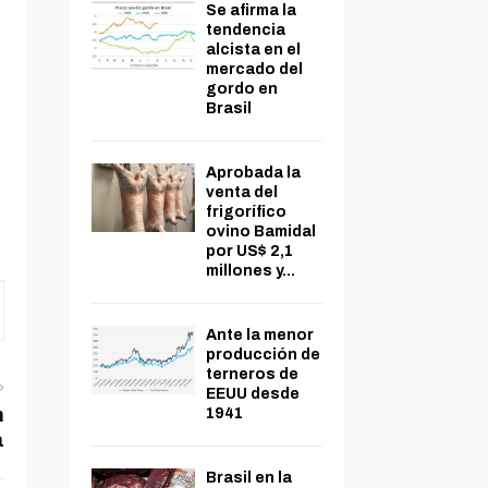
Se afirma la
tendencia
alcista en el
mercado del
gordo en
Brasil
Aprobada la
venta del
frigorífico
ovino Bamidal
por US$ 2,1
millones y...
Ante la menor
producción de
terneros de
EEUU desde
n
1941
a
Brasil en la