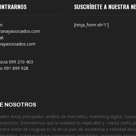
ONTRARNOS
SUSCRÍBETE A NUESTRA N
n:
[ninja_form id=’1′]
sinayasociados.com
l:
nayasociados.com
scia 099 210 403
no 091 899 928
DE NOSOTROS
tro áreas principales: análisis de mercados, marketing digital, consul
proyectos. Entendemos que la realidad es explicable y –hasta cierto p
estra visión de Uruguay es la de un país de excelencia y seriedad ab
alimentos. Sobre esa base construimos estrategias apropiadas para 