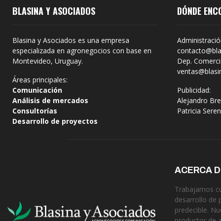
BLASINA Y ASOCIADOS
DÓNDE ENC
Blasina y Asociados es una empresa
Administració
especializada en agronegocios con base en
contacto@bla
Montevideo, Uruguay.
Dep. Comercia
ventas@blasi
Áreas principales:
Comunicación
Publicidad:
Análisis de mercados
Alejandro Bre
Consultorías
Patricia Sere
Desarrollo de proyectos
ACERCA 
Trabajamos cua
desarrollo de 
predecible. Nu
productor de 