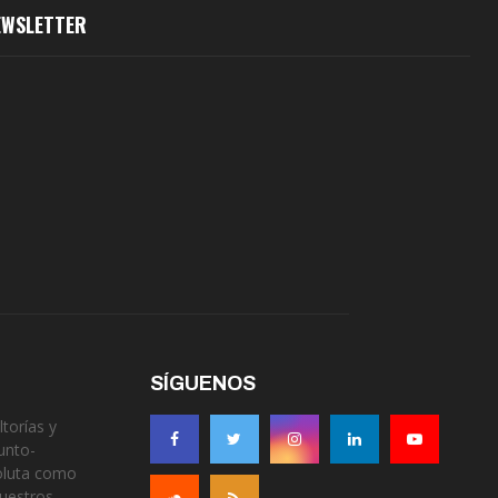
EWSLETTER
SÍGUENOS
torías y
unto-
soluta como
nuestros