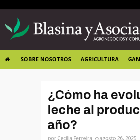
SOBRE NOSOTROS
AGRICULTURA
GAN
¿Cómo ha evolu
leche al produc
año?
por
Cecilia Ferreira
agosto 26, 2025