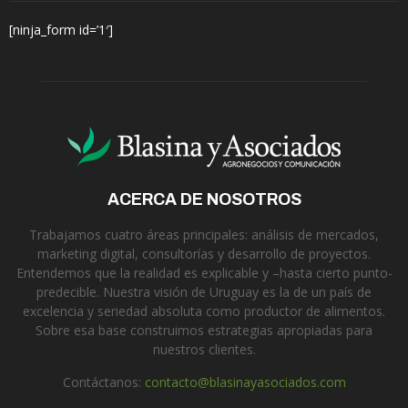
[ninja_form id=’1′]
ACERCA DE NOSOTROS
Trabajamos cuatro áreas principales: análisis de mercados,
marketing digital, consultorías y desarrollo de proyectos.
Entendemos que la realidad es explicable y –hasta cierto punto-
predecible. Nuestra visión de Uruguay es la de un país de
excelencia y seriedad absoluta como productor de alimentos.
Sobre esa base construimos estrategias apropiadas para
nuestros clientes.
Contáctanos:
contacto@blasinayasociados.com