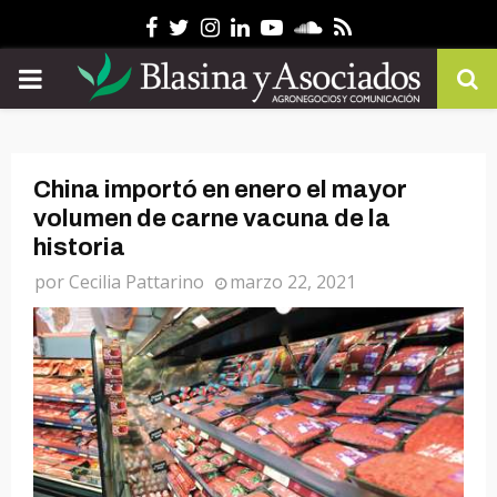
Facebook
Twitter
Instagram
Linkedin
Youtube
Soundcloud
Rss
PRIMARY
MENU
China importó en enero el mayor
volumen de carne vacuna de la
historia
por
Cecilia Pattarino
marzo 22, 2021