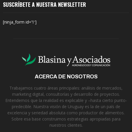
SUSCRÍBETE A NUESTRA NEWSLETTER
[ninja_form id=’1′]
ACERCA DE NOSOTROS
Trabajamos cuatro áreas principales: análisis de mercados,
marketing digital, consultorías y desarrollo de proyectos.
Entendemos que la realidad es explicable y –hasta cierto punto-
predecible. Nuestra visión de Uruguay es la de un país de
excelencia y seriedad absoluta como productor de alimentos.
Sobre esa base construimos estrategias apropiadas para
nuestros clientes.