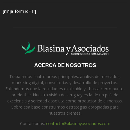
[ninja_form id=’1′]
ACERCA DE NOSOTROS
Trabajamos cuatro áreas principales: análisis de mercados,
marketing digital, consultorías y desarrollo de proyectos.
Entendemos que la realidad es explicable y –hasta cierto punto-
predecible. Nuestra visión de Uruguay es la de un país de
excelencia y seriedad absoluta como productor de alimentos.
Sobre esa base construimos estrategias apropiadas para
nuestros clientes.
Contáctanos:
contacto@blasinayasociados.com