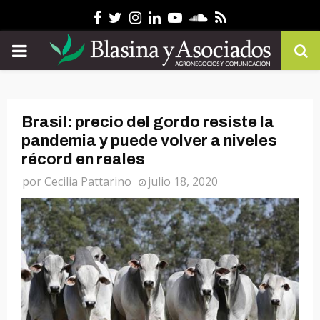
Facebook
Twitter
Instagram
Linkedin
Youtube
Soundcloud
Rss
PRIMARY
MENU
Brasil: precio del gordo resiste la
pandemia y puede volver a niveles
récord en reales
por
Cecilia Pattarino
julio 18, 2020