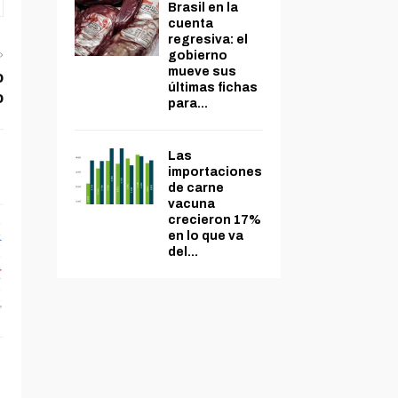
Brasil en la
cuenta
regresiva: el
gobierno
mueve sus
o
últimas fichas
o
para...
Las
importaciones
de carne
vacuna
crecieron 17%
en lo que va
del...