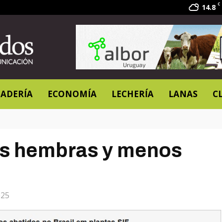
C
14.8
ADERÍA
ECONOMÍA
LECHERÍA
LANAS
C
ás hembras y menos
025