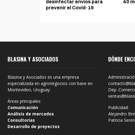
desinfectar envíos para
40 m
prevenir el Covid-19
BLASINA Y ASOCIADOS
DÓNDE ENC
Blasina y Asociados es una empresa
Administració
especializada en agronegocios con base en
contacto@bla
Montevideo, Uruguay.
Dep. Comercia
ventas@blasi
Áreas principales:
Comunicación
Publicidad:
Análisis de mercados
Alejandro Bre
Consultorías
Patricia Sere
Desarrollo de proyectos