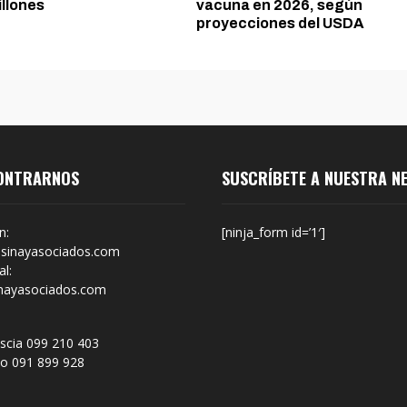
illones
vacuna en 2026, según
proyecciones del USDA
ONTRARNOS
SUSCRÍBETE A NUESTRA N
n:
[ninja_form id=’1′]
sinayasociados.com
l:
nayasociados.com
scia 099 210 403
no 091 899 928