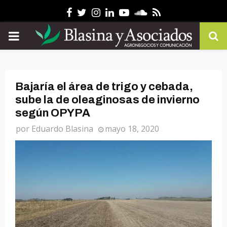
Facebook
Twitter
Instagram
Linkedin
Youtube
Soundcloud
Rss
PRIMARY
MENU
Bajaría el área de trigo y cebada,
sube la de oleaginosas de invierno
según OPYPA
por
Eduardo Blasina
mayo 18, 2020