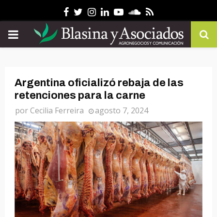
Facebook
Twitter
Instagram
Linkedin
Youtube
Soundcloud
Rss
PRIMARY
MENU
Argentina oficializó rebaja de las
retenciones para la carne
por
Cecilia Ferreira
agosto 7, 2024