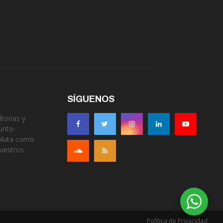
SÍGUENOS
torías y
unto-
soluta como
nuestros
Política de Privacidad