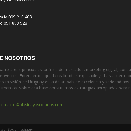
scia 099 210 403
no 091 899 928
DE NOSOTROS
tro áreas principales: análisis de mercados, marketing digital, consul
proyectos. Entendemos que la realidad es explicable y –hasta cierto p
estra visión de Uruguay es la de un país de excelencia y seriedad ab
alimentos. Sobre esa base construimos estrategias apropiadas para 
contacto@blasinayasociados.com
 por Socialmedia.uy