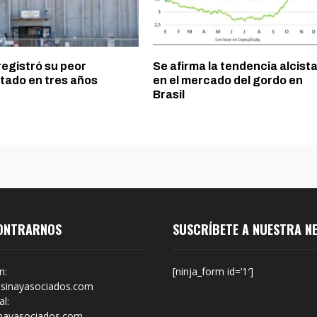
registró su peor
Se afirma la tendencia alcist
ltado en tres años
en el mercado del gordo en
Brasil
ONTRARNOS
SUSCRÍBETE A NUESTRA N
n:
[ninja_form id=’1′]
sinayasociados.com
l:
nayasociados.com