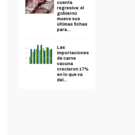
cuenta
regresiva: el
gobierno
mueve sus
últimas fichas
para...
Las
importaciones
de carne
vacuna
crecieron 17%
en lo que va
del...