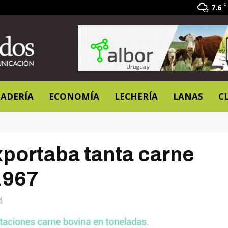
C
7.6
ADERÍA
ECONOMÍA
LECHERÍA
LANAS
C
xportaba tanta carne
1967
4