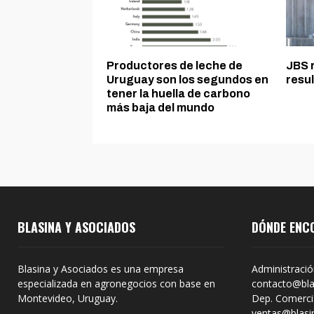
Productores de leche de
JBS 
Uruguay son los segundos en
resu
tener la huella de carbono
más baja del mundo
BLASINA Y ASOCIADOS
DÓNDE ENC
Blasina y Asociados es una empresa
Administració
especializada en agronegocios con base en
contacto@bla
Montevideo, Uruguay.
Dep. Comercia
ventas@blasi