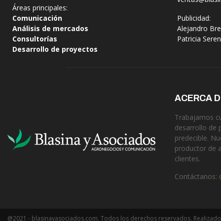
Áreas principales:
Comunicación
Publicidad:
Análisis de mercados
Alejandro Bre
Consultorías
Patricia Sere
Desarrollo de proyectos
ACERCA 
Trabajamos cua
desarrollo de 
predecible. Nu
productor de 
clientes.
Contáctanos:
@2021 - blasinayasociados.com. Todos los derechos reservados. Realizado