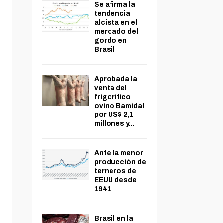
Se afirma la
tendencia
alcista en el
mercado del
gordo en
Brasil
Aprobada la
venta del
frigorífico
ovino Bamidal
por US$ 2,1
millones y...
Ante la menor
producción de
terneros de
EEUU desde
1941
Brasil en la