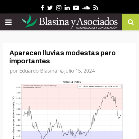
Facebook
Twitter
Instagram
Linkedin
Youtube
Soundcloud
Rss
PRIMARY
MENU
Aparecen lluvias modestas pero
importantes
por
Eduardo Blasina
julio 15, 2024