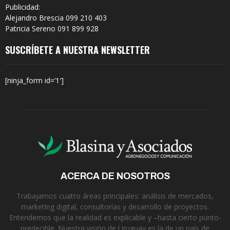
Publicidad:
Alejandro Brescia 099 210 403
Patricia Sereno 091 899 928
SUSCRÍBETE A NUESTRA NEWSLETTER
[ninja_form id=’1′]
ACERCA DE NOSOTROS
Trabajamos cuatro áreas principales: análisis de mercados,
marketing digital, consultorías y desarrollo de proyectos.
Entendemos que la realidad es explicable y –hasta cierto punto-
predecible. Nuestra visión de Uruguay es la de un país de