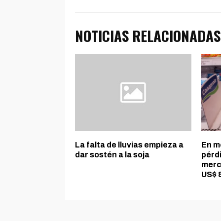
NOTICIAS RELACIONADAS
La falta de lluvias empieza a
En me
dar sostén a la soja
pérd
merc
US$ 8