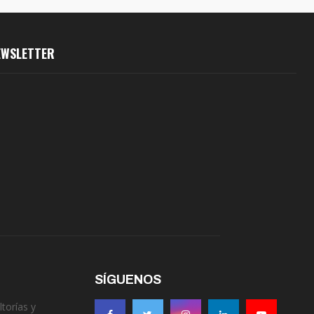
EWSLETTER
SÍGUENOS
torías y