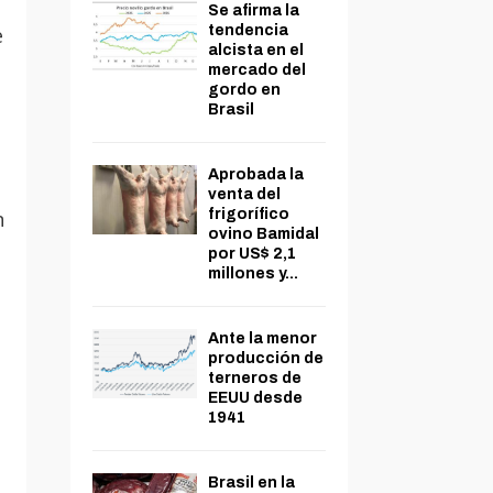
Se afirma la
e
tendencia
alcista en el
mercado del
gordo en
Brasil
Aprobada la
venta del
n
frigorífico
ovino Bamidal
por US$ 2,1
millones y...
Ante la menor
producción de
terneros de
EEUU desde
1941
Brasil en la