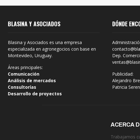
BLASINA Y ASOCIADOS
DÓNDE ENC
Blasina y Asociados es una empresa
Administració
especializada en agronegocios con base en
contacto@bla
Montevideo, Uruguay.
Dep. Comercia
ventas@blasi
Áreas principales:
Comunicación
Publicidad:
Análisis de mercados
Alejandro Bre
Consultorías
Patricia Sere
Desarrollo de proyectos
ACERCA 
Trabajamos cua