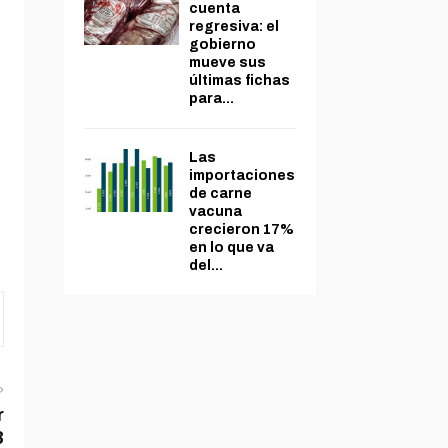
cuenta
regresiva: el
gobierno
mueve sus
últimas fichas
para...
Las
importaciones
de carne
vacuna
crecieron 17%
en lo que va
del...
r
3