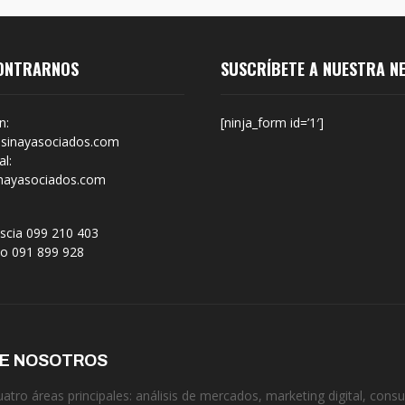
ONTRARNOS
SUSCRÍBETE A NUESTRA N
n:
[ninja_form id=’1′]
sinayasociados.com
l:
nayasociados.com
scia 099 210 403
no 091 899 928
DE NOSOTROS
tro áreas principales: análisis de mercados, marketing digital, consul