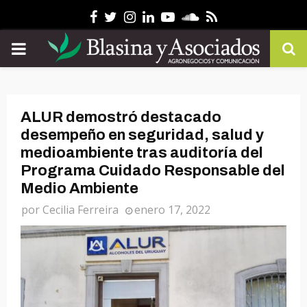
Facebook
Twitter
Instagram
Linkedin
Youtube
Soundcloud
Rss
PRIMARY
MENU
ALUR demostró destacado
desempeño en seguridad, salud y
medioambiente tras auditoría del
Programa Cuidado Responsable del
Medio Ambiente
por
Cecilia Ferreira
enero 17, 2022