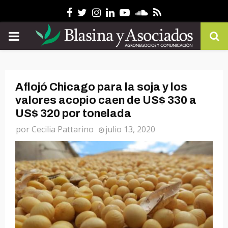
Facebook
Twitter
Instagram
Linkedin
Youtube
Soundcloud
Rss
PRIMARY
MENU
Aflojó Chicago para la soja y los
valores acopio caen de US$ 330 a
US$ 320 por tonelada
por
Cecilia Pattarino
julio 13, 2020