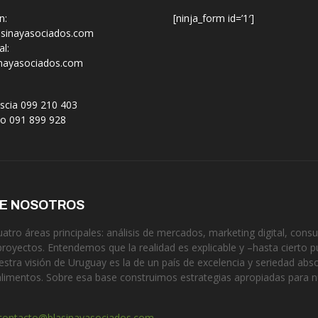
n:
[ninja_form id=’1′]
sinayasociados.com
l:
nayasociados.com
scia 099 210 403
no 091 899 928
DE NOSOTROS
tro áreas principales: análisis de mercados, marketing digital, consul
proyectos. Entendemos que la realidad es explicable y –hasta cierto p
estra visión de Uruguay es la de un país de excelencia y seriedad ab
alimentos. Sobre esa base construimos estrategias apropiadas para 
contacto@blasinayasociados.com