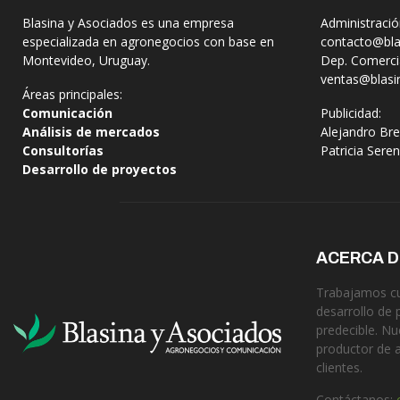
Blasina y Asociados es una empresa
Administració
especializada en agronegocios con base en
contacto@bla
Montevideo, Uruguay.
Dep. Comercia
ventas@blasi
Áreas principales:
Comunicación
Publicidad:
Análisis de mercados
Alejandro Bre
Consultorías
Patricia Sere
Desarrollo de proyectos
ACERCA 
Trabajamos cua
desarrollo de 
predecible. Nu
productor de 
clientes.
Contáctanos: