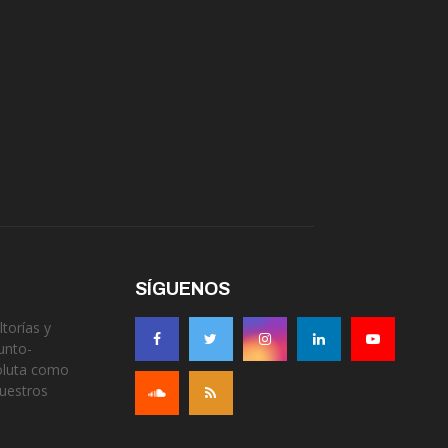
SÍGUENOS
torías y
unto-
soluta como
nuestros