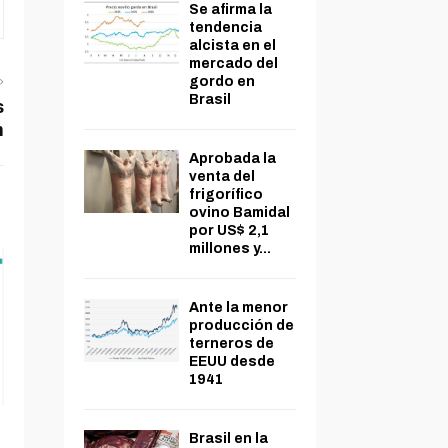
Se afirma la
tendencia
alcista en el
mercado del
gordo en
Brasil
s
n
Aprobada la
venta del
frigorífico
ovino Bamidal
por US$ 2,1
millones y...
Ante la menor
producción de
terneros de
EEUU desde
1941
Brasil en la