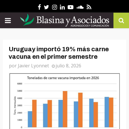
Facebook
Twitter
Instagram
Linkedin
Youtube
Soundcloud
Rss
PRIMARY
MENU
Uruguay importó 19% más carne
vacuna en el primer semestre
por
Javier Lyonnet
julio 8, 2026