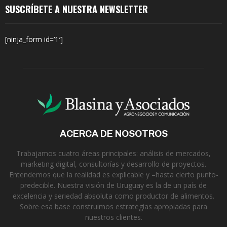
SUSCRÍBETE A NUESTRA NEWSLETTER
[ninja_form id=’1′]
ACERCA DE NOSOTROS
Trabajamos cuatro áreas principales: análisis de mercados,
marketing digital, consultorías y desarrollo de proyectos.
Entendemos que la realidad es explicable y –hasta cierto punto-
predecible. Nuestra visión de Uruguay es la de un país de
excelencia y seriedad absoluta como productor de alimentos.
Sobre esa base construimos estrategias apropiadas para
nuestros clientes.