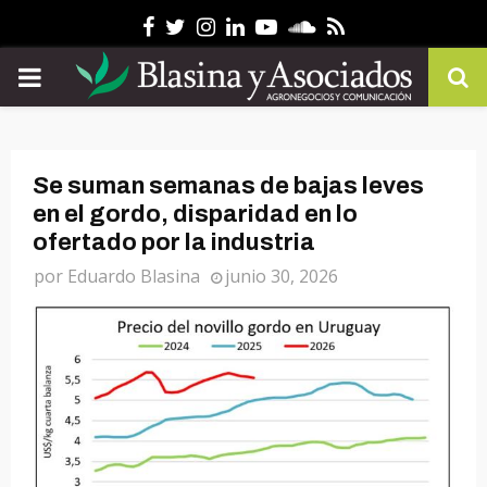
Facebook
Twitter
Instagram
Linkedin
Youtube
Soundcloud
Rss
PRIMARY
MENU
Se suman semanas de bajas leves
en el gordo, disparidad en lo
ofertado por la industria
por
Eduardo Blasina
junio 30, 2026