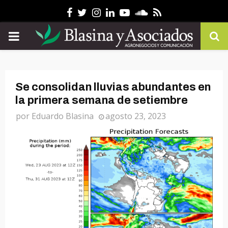
Facebook
Twitter
Instagram
Linkedin
Youtube
Soundcloud
Rss
PRIMARY
MENU
Se consolidan lluvias abundantes en
la primera semana de setiembre
por
Eduardo Blasina
agosto 23, 2023