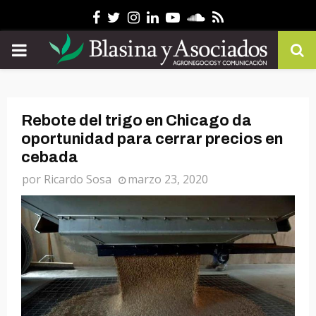
Facebook
Twitter
Instagram
Linkedin
Youtube
Soundcloud
Rss
PRIMARY
MENU
Rebote del trigo en Chicago da
oportunidad para cerrar precios en
cebada
por
Ricardo Sosa
marzo 23, 2020