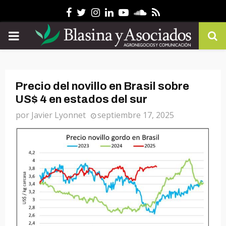
Facebook
Twitter
Instagram
Linkedin
Youtube
Soundcloud
Rss
PRIMARY
MENU
Precio del novillo en Brasil sobre
US$ 4 en estados del sur
por
Javier Lyonnet
septiembre 17, 2025