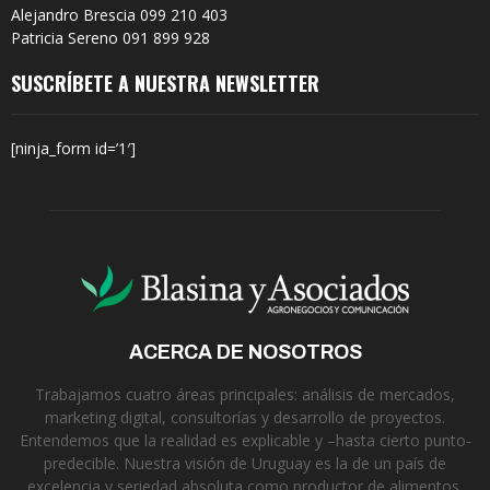
Alejandro Brescia 099 210 403
Patricia Sereno 091 899 928
SUSCRÍBETE A NUESTRA NEWSLETTER
[ninja_form id=’1′]
ACERCA DE NOSOTROS
Trabajamos cuatro áreas principales: análisis de mercados,
marketing digital, consultorías y desarrollo de proyectos.
Entendemos que la realidad es explicable y –hasta cierto punto-
predecible. Nuestra visión de Uruguay es la de un país de
excelencia y seriedad absoluta como productor de alimentos.