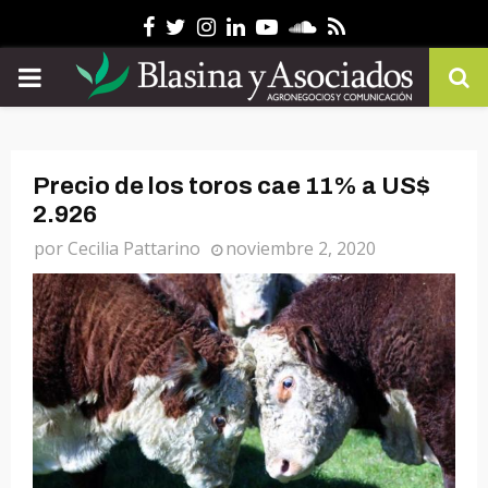
Facebook
Twitter
Instagram
Linkedin
Youtube
Soundcloud
Rss
PRIMARY
MENU
Precio de los toros cae 11% a US$
2.926
por
Cecilia Pattarino
noviembre 2, 2020