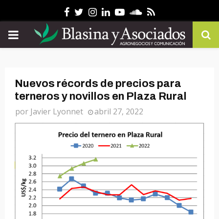
Facebook
Twitter
Instagram
Linkedin
Youtube
Soundcloud
Rss
PRIMARY
MENU
Nuevos récords de precios para
terneros y novillos en Plaza Rural
por
Javier Lyonnet
abril 27, 2022