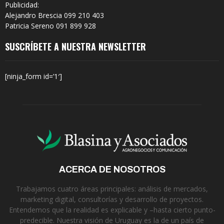
Publicidad:
Alejandro Brescia 099 210 403
Patricia Sereno 091 899 928
SUSCRÍBETE A NUESTRA NEWSLETTER
[ninja_form id=’1′]
ACERCA DE NOSOTROS
Trabajamos cuatro áreas principales: análisis de mercados,
marketing digital, consultorías y desarrollo de proyectos.
Entendemos que la realidad es explicable y –hasta cierto punto-
predecible. Nuestra visión de Uruguay es la de un país de