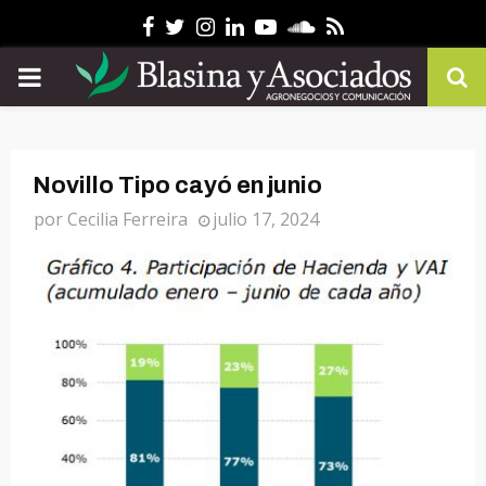
Facebook
Twitter
Instagram
Linkedin
Youtube
Soundcloud
Rss
PRIMARY
MENU
Novillo Tipo cayó en junio
por
Cecilia Ferreira
julio 17, 2024