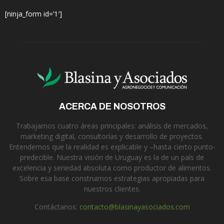
[ninja_form id=’1′]
ACERCA DE NOSOTROS
Trabajamos cuatro áreas principales: análisis de mercados,
marketing digital, consultorías y desarrollo de proyectos.
Entendemos que la realidad es explicable y –hasta cierto punto-
predecible. Nuestra visión de Uruguay es la de un país de
excelencia y seriedad absoluta como productor de alimentos.
Sobre esa base construimos estrategias apropiadas para
nuestros clientes.
Contáctanos:
contacto@blasinayasociados.com