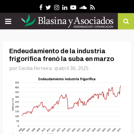
Facebook
Twitter
Instagram
Linkedin
Youtube
Soundcloud
Rss
PRIMARY
MENU
Endeudamiento de la industria
frigorífica frenó la suba en marzo
por
Cecilia Ferreira
abril 30, 2025