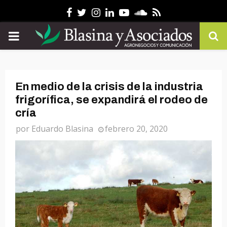
Facebook
Twitter
Instagram
Linkedin
Youtube
Soundcloud
Rss
PRIMARY
MENU
En medio de la crisis de la industria
frigorífica, se expandirá el rodeo de
cría
por
Eduardo Blasina
febrero 20, 2020