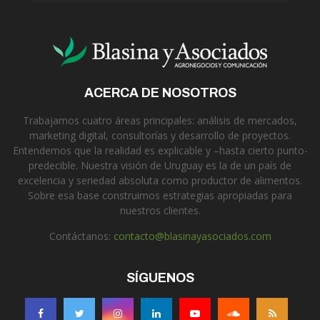
ACERCA DE NOSOTROS
Trabajamos cuatro áreas principales: análisis de mercados,
marketing digital, consultorías y desarrollo de proyectos.
Entendemos que la realidad es explicable y –hasta cierto punto-
predecible. Nuestra visión de Uruguay es la de un país de
excelencia y seriedad absoluta como productor de alimentos.
Sobre esa base construimos estrategias apropiadas para
nuestros clientes.
Contáctanos:
contacto@blasinayasociados.com
SÍGUENOS