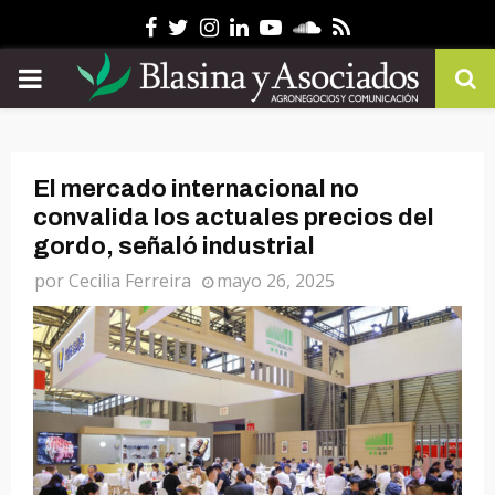
Facebook
Twitter
Instagram
Linkedin
Youtube
Soundcloud
Rss
PRIMARY
MENU
El mercado internacional no
convalida los actuales precios del
gordo, señaló industrial
por
Cecilia Ferreira
mayo 26, 2025