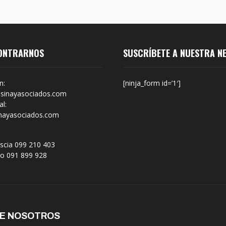
ONTRARNOS
SUSCRÍBETE A NUESTRA N
n:
[ninja_form id=’1′]
sinayasociados.com
l:
nayasociados.com
scia 099 210 403
no 091 899 928
DE NOSOTROS