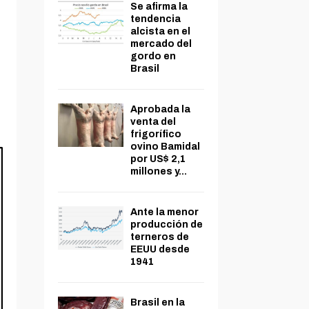
Se afirma la
tendencia
alcista en el
mercado del
gordo en
Brasil
Aprobada la
venta del
frigorífico
ovino Bamidal
por US$ 2,1
millones y...
Ante la menor
producción de
terneros de
EEUU desde
1941
Brasil en la