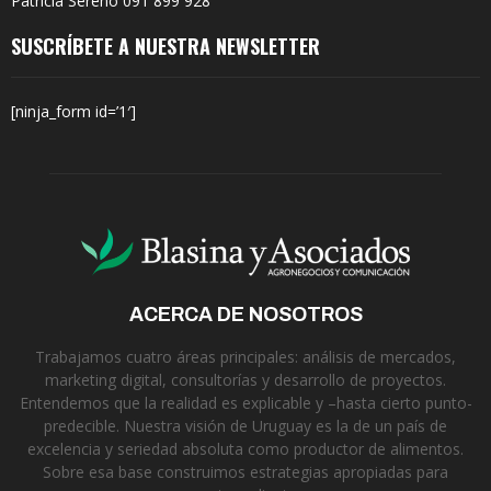
Patricia Sereno 091 899 928
SUSCRÍBETE A NUESTRA NEWSLETTER
[ninja_form id=’1′]
ACERCA DE NOSOTROS
Trabajamos cuatro áreas principales: análisis de mercados,
marketing digital, consultorías y desarrollo de proyectos.
Entendemos que la realidad es explicable y –hasta cierto punto-
predecible. Nuestra visión de Uruguay es la de un país de
excelencia y seriedad absoluta como productor de alimentos.
Sobre esa base construimos estrategias apropiadas para