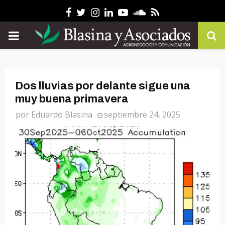
Facebook
Twitter
Instagram
Linkedin
Youtube
Soundcloud
Rss
PRIMARY
MENU
Dos lluvias por delante sigue una
muy buena primavera
por
Eduardo Blasina
septiembre 24, 2025