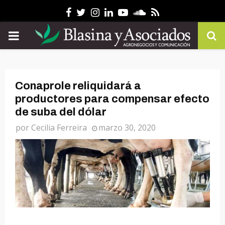
Facebook
Twitter
Instagram
Linkedin
Youtube
Soundcloud
Rss
PRIMARY
MENU
Conaprole reliquidará a
productores para compensar efecto
de suba del dólar
por
Cecilia Ferreira
marzo 30, 2020