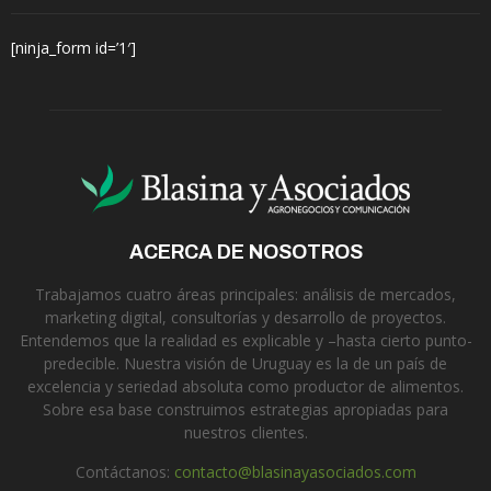
[ninja_form id=’1′]
ACERCA DE NOSOTROS
Trabajamos cuatro áreas principales: análisis de mercados,
marketing digital, consultorías y desarrollo de proyectos.
Entendemos que la realidad es explicable y –hasta cierto punto-
predecible. Nuestra visión de Uruguay es la de un país de
excelencia y seriedad absoluta como productor de alimentos.
Sobre esa base construimos estrategias apropiadas para
nuestros clientes.
Contáctanos:
contacto@blasinayasociados.com