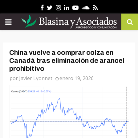
Facebook
Twitter
Instagram
Linkedin
Youtube
Soundcloud
Rss
PRIMARY
MENU
China vuelve a comprar colza en
Canadá tras eliminación de arancel
prohibitivo
por
Javier Lyonnet
enero 19, 2026