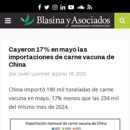
Facebook
Twitter
Instagram
Linkedin
Youtube
Soundcloud
Rss
PRIMARY
MENU
Cayeron 17% en mayo las
importaciones de carne vacuna de
China
por
Javier Lyonnet
junio 18, 2025
China importó 190 mil toneladas de carne
vacuna en mayo, 17% menos que las 234 mil
del mismo mes de 2024.