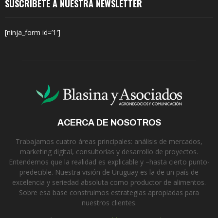
SUSCRÍBETE A NUESTRA NEWSLETTER
[ninja_form id=’1′]
ACERCA DE NOSOTROS
Trabajamos cuatro áreas principales: análisis de mercados,
marketing digital, consultorías y desarrollo de proyectos.
Entendemos que la realidad es explicable y –hasta cierto punto-
predecible. Nuestra visión de Uruguay es la de un país de
excelencia y seriedad absoluta como productor de alimentos.
Sobre esa base construimos estrategias apropiadas para
nuestros clientes.