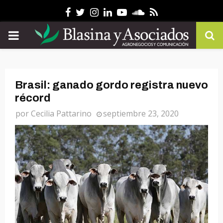
Facebook
Twitter
Instagram
Linkedin
Youtube
Soundcloud
Rss
PRIMARY
MENU
Brasil: ganado gordo registra nuevo
récord
por
Cecilia Pattarino
septiembre 23, 2020