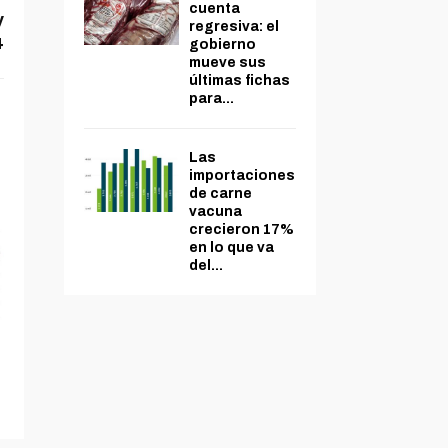
cuenta
y
regresiva: el
4
gobierno
mueve sus
últimas fichas
para...
Las
importaciones
de carne
vacuna
crecieron 17%
en lo que va
del...