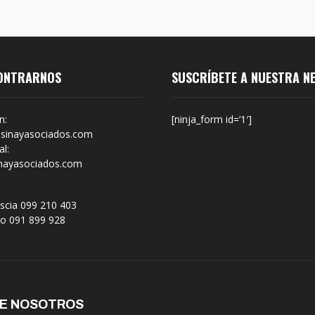
ONTRARNOS
SUSCRÍBETE A NUESTRA N
n:
[ninja_form id=’1′]
sinayasociados.com
l:
nayasociados.com
scia 099 210 403
no 091 899 928
DE NOSOTROS