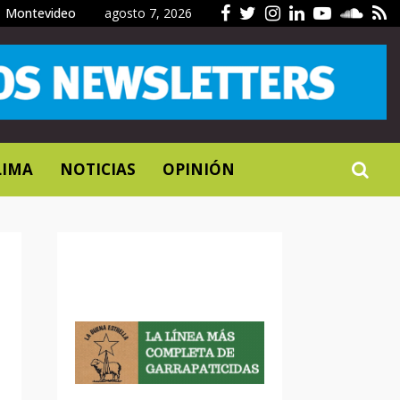
Facebook
Twitter
Instagram
Linkedin
Youtub
Sou
R
Montevideo
agosto 7, 2026
LIMA
NOTICIAS
OPINIÓN