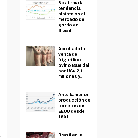
Se afirma la
tendencia
alcista en el
mercado del
gordo en
Brasil
Aprobada la
venta del
frigorífico
ovino Bamidal
por US$ 2,1
millones y...
Ante la menor
producción de
terneros de
EEUU desde
1941
Brasil en la