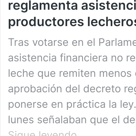
reglamenta asistenc
productores lechero
Tras votarse en el Parlam
asistencia financiera no 
leche que remiten menos de
aprobación del decreto r
ponerse en práctica la le
lunes señalaban que el de
Expectativa
Sigue leyendo